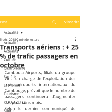
Post
S'inscrire
Actualité
5 déc. 2018
2 min de lecture
Actualité
Transports aériens : + 25
Actualité
% de trafic passagers en
Culture
octobre
Gastronomie
Cambodia Airports, filiale du groupe 
Société
Vinci en charge de l’exploitation des 
trois aéroports internationaux du 
Economie
Cambodge, prévoit que le nombre de 
Tourisme
passagers continuera d’augmenter 
KEP GAZETTE
ces prochains mois.
Selon le dernier communiqué de 
Sports