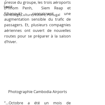
presse du groupe, les trois aéroports 
Santé
(Phnom Penh,  Siem Reap et 
Sihanouk) connaissent une 
Cambodge,Culture,Histoire, Portugal
augmentation sensible du trafic de 
passagers. Et, plusieurs compagnies 
aériennes ont ouvert de nouvelles 
routes pour se préparer à la saison 
d’hiver.
Photographie Cambodia Airports
“…Octobre a été un mois de 