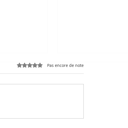
Noté 0 étoile sur 5.
Pas encore de note
e, sport-roi à
Bou Meng : le peintre qu
 Stade
a survécu en dessinant 
 de Phnom
visage de ses bourreaux