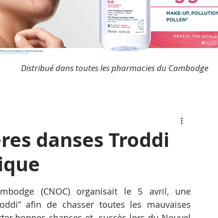
Distribué dans toutes les pharmacies du Cambodge
ères danses Troddi
ique
bodge (CNOC) organisait le 5 avril, une 
oddi” afin de chasser toutes les mauvaises 
orter bonnes chances et  succès lors du Nouvel 