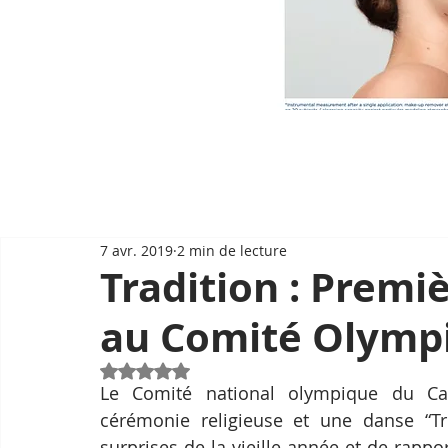
7 avr. 2019
2 min de lecture
Tradition : Premi
au Comité Olymp
Noté NaN étoiles sur 5.
Le Comité national olympique du Cam
cérémonie religieuse et une danse “Tr
surprises de la vieille année et de rapp