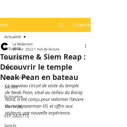
Post
S'inscrire
Actualité
La Rédaction
Actualité
20 févr. 2022
1 min de lecture
Tourisme & Siem Reap :
Actualité
Découvrir le temple
Culture
Neak Pean en bateau
Gastronomie
Le nouveau circuit de visite du temple 
Société
de Neak Pean, situé au milieu du Baray 
Economie
Nord, a été conçu pour valoriser l’œuvre 
du roi Jayavarman VII, et offrir aux 
Tourisme
visiteurs une nouvelle expérience.
KEP GAZETTE
Sports