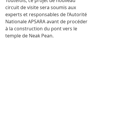
Toutefois, ce projet de nouveau 
circuit de visite sera soumis aux 
experts et responsables de l’Autorité 
Nationale APSARA avant de procéder 
à la construction du pont vers le 
temple de Neak Pean.
Département du Développement 
Touristique d’Angkor
Photos : Yi Sotha
Mots-clés :
Cambodge
Actualité
Tourisme
Siem Reap