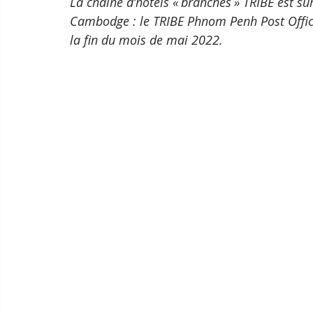
La chaîne d’hôtels « branchés » TRIBE est su
Cambodge : le TRIBE Phnom Penh Post Office
la fin du mois de mai 2022. 