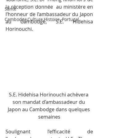
la réception donnée  au ministère en 
Santé
l’honneur de l’ambassadeur du Japon 
Cambodge,Culture,Histoire, Portugal
au Cambodge, S.E. Hidehisa 
Horinouchi.
S.E. Hidehisa Horinouchi achèvera 
son mandat d’ambassadeur du 
Japon au Cambodge dans quelques 
semaines
Soulignant l’efficacité de 