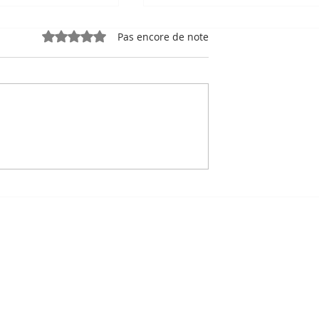
Noté 0 étoile sur 5.
Pas encore de note
e, sport-roi à
Bou Meng : le peintre qu
 Stade
a survécu en dessinant 
 de Phnom
visage de ses bourreaux
Un des sept survivants 
Tuol Sleng