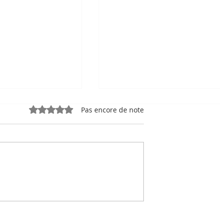
Noté 0 étoile sur 5.
Pas encore de note
e, sport-roi à
Bou Meng : le peintre qu
 Stade
a survécu en dessinant 
 de Phnom
visage de ses bourreaux