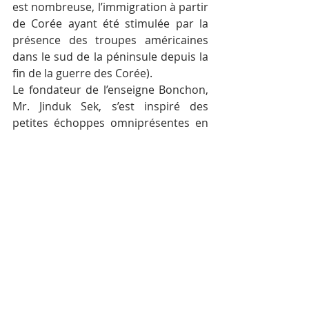
est nombreuse, l’immigration à partir 
de Corée ayant été stimulée par la 
présence des troupes américaines 
dans le sud de la péninsule depuis la 
fin de la guerre des Corée).
Le fondateur de l’enseigne Bonchon, 
Mr. Jinduk Sek, s’est inspiré des 
petites échoppes omniprésentes en 
Corée proposant des plats simples 
de poulet frit.
Bonchon a été créée en 2007, et s’est 
rapidement fait une assez grande 
réputation en raison des qualités 
gustatives de son poulet frit. Il a 
même été dit que Bonchon proposait 
le « meilleur poulet frit de Manhattan 
». La chaîne s’est étendue et on 
retrouve les restaurants de 
l’enseigne dans de nombreux pays : 