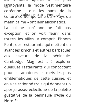
larmoyants, la mode vestimentaire 
Santé
coréenne… tous les pans de la 
Cambodge,Culture,Histoire, Portugal
culture contemporaine du « Pays du 
matin calme » ont leur aficionados.
La cuisine coréenne ne fait pas 
exception, et on voit fleurir dans 
toutes les villes, y compris Phnom 
Penh, des restaurants qui mettent en 
avant les kimchis et autres barbecues 
aux saveurs de la péninsule. 
Cambodge Mag est allé explorer 
quelques restaurants qui concoctent 
pour les amateurs les mets les plus 
emblématiques de cette cuisine, et 
en a sélectionné trois qui donnent un 
aperçu assez éclectique de la palette 
gustative de la péninsule d’Asie du 
Nord-Est.