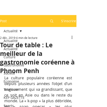
Post
S'inscrire
Actualité
2 déc. 2019
4 min de lecture
Actualité
Tour de table : Le
Actualité
meilleur de la
Culture
gastronomie coréenne à
Gastronomie
Phnom Penh
Société
La culture populaire coréenne est 
Economie
depuis plusieurs années l’objet d’un 
engouement qui va grandissant, que 
Tourisme
ce soit en Asie ou dans le reste du 
KEP GAZETTE
monde. La « k-pop » la plus débridée, 
Sports
les « soap operas » les plus 