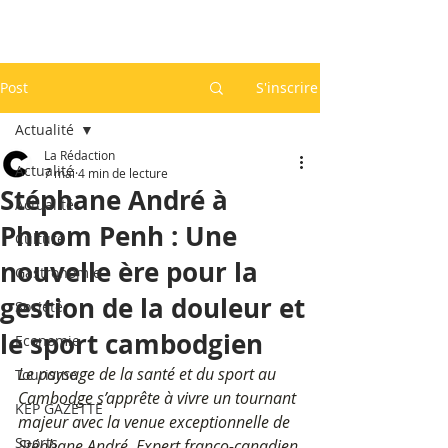
Post
S'inscrire
Actualité
La Rédaction
Actualité
7 mai
4 min de lecture
Stéphane André à
Actualité
Phnom Penh : Une
Culture
nouvelle ère pour la
Gastronomie
gestion de la douleur et
Société
le sport cambodgien
Economie
Le paysage de la santé et du sport au 
Tourisme
Cambodge s’apprête à vivre un tournant 
KEP GAZETTE
majeur avec la venue exceptionnelle de 
Sports
Stéphane André. Expert franco-canadien 