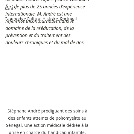
fort de plus de 25 années d’expérience 
Santé
internationale, M. André est une 
Cambodge,Culture,Histoire, Portugal
référence incontournable dans le 
domaine de la rééducation, de la 
prévention et du traitement des 
douleurs chroniques et du mal de dos. 
Stéphane André prodiguant des soins à 
des enfants atteints de poliomyélite au 
Sénégal. Une action médicale dédiée à la 
prise en charge du handicap infantile. 