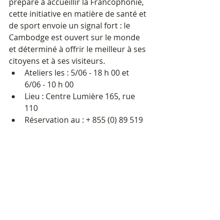
prépare à accueillir la Francophonie, 
cette initiative en matière de santé et 
de sport envoie un signal fort : le 
Cambodge est ouvert sur le monde 
et déterminé à offrir le meilleur à ses 
citoyens et à ses visiteurs.
Ateliers les : 5/06 - 18 h 00 et 
6/06 - 10 h 00
Lieu : Centre Lumière 165, rue 
110
Réservation au : + 855 (0) 89 519 
088 / +84 382 705 047
Courriel : 
contact@byebyebackpain.com
www.byebyebackpain.com
Mots-clés :
Cambodge
Santé
Santé