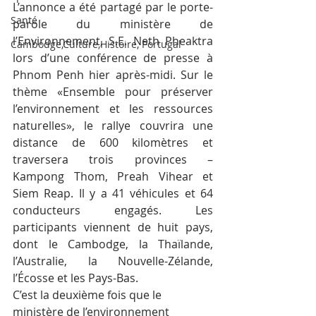
L’annonce a été partagé par le porte-
Santé
parole du ministère de 
l’Environnement, S.E. Neth Pheaktra 
Cambodge,Culture,Histoire, Portugal
lors d’une conférence de presse à 
Phnom Penh hier après-midi. Sur le 
thème «Ensemble pour préserver 
l’environnement et les ressources 
naturelles», le rallye couvrira une 
distance de 600 kilomètres et 
traversera trois provinces – 
Kampong Thom, Preah Vihear et 
Siem Reap. Il y a 41 véhicules et 64 
conducteurs engagés. Les 
participants viennent de huit pays, 
dont le Cambodge, la Thaïlande, 
l’Australie, la Nouvelle-Zélande, 
l’Écosse et les Pays-Bas.
C’est la deuxième fois que le 
ministère de l’environnement 