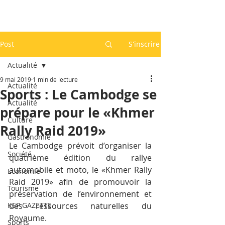
Post
S'inscrire
Actualité
9 mai 2019
1 min de lecture
Actualité
Sports : Le Cambodge se
Actualité
prépare pour le «Khmer
Culture
Rally Raid 2019»
Gastronomie
Le Cambodge prévoit d’organiser la 
Société
quatrième édition du rallye 
automobile et moto, le «Khmer Rally 
Economie
Raid 2019» afin de promouvoir la 
Tourisme
préservation de l’environnement et 
KEP GAZETTE
des ressources naturelles du 
Royaume.
Sports