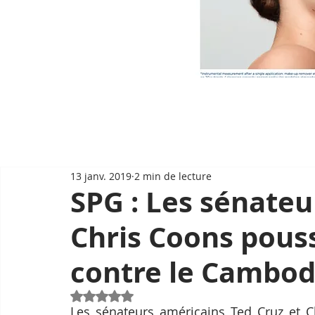
13 janv. 2019
2 min de lecture
SPG : Les sénateu
Chris Coons pous
contre le Cambo
Noté NaN étoiles sur 5.
Les sénateurs américains Ted Cruz et C