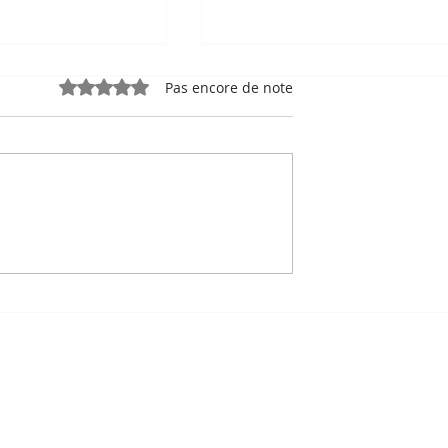
Noté 0 étoile sur 5.
Pas encore de note
e, sport-roi à
Bou Meng : le peintre qu
 Stade
a survécu en dessinant 
 de Phnom
visage de ses bourreaux
Un des sept survivants 
Tuol Sleng