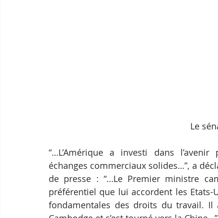
Le sén
“…L’Amérique a investi dans l’avenir
échanges commerciaux solides…”, a décl
de presse : “…Le Premier ministre cam
préférentiel que lui accordent les Etats-U
fondamentales des droits du travail. Il a
Cambodge et s’est tourné vers la Chine…”