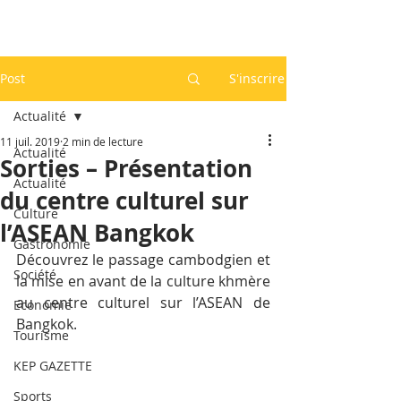
Post
S'inscrire
Actualité
11 juil. 2019
2 min de lecture
Actualité
Sorties – Présentation
Actualité
du centre culturel sur
Culture
l’ASEAN Bangkok
Gastronomie
Découvrez le passage cambodgien et 
Société
la mise en avant de la culture khmère 
au centre culturel sur l’ASEAN de 
Economie
Bangkok.
Tourisme
KEP GAZETTE
Sports