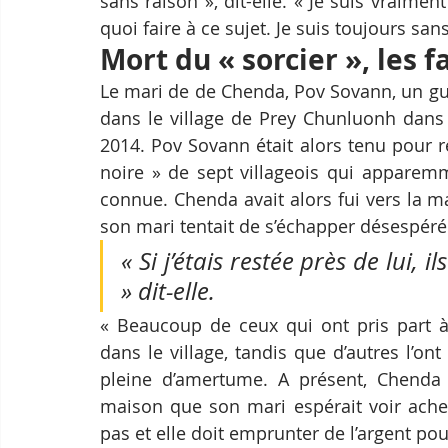
sans raison », dit-elle. « Je suis vraimen
quoi faire à ce sujet. Je suis toujours sans
Mort du « sorcier », les f
Le mari de de Chenda, Pov Sovann, un guéri
dans le village de Prey Chunluonh dans l
2014. Pov Sovann était alors tenu pour r
noire » de sept villageois qui apparem
connue. Chenda avait alors fui vers la m
son mari tentait de s’échapper désespérém
« Si j’étais restée près de lui,
» dit-elle.
« Beaucoup de ceux qui ont pris part à 
dans le village, tandis que d’autres l’ont q
pleine d’amertume. A présent, Chenda t
maison que son mari espérait voir achev
pas et elle doit emprunter de l’argent pour