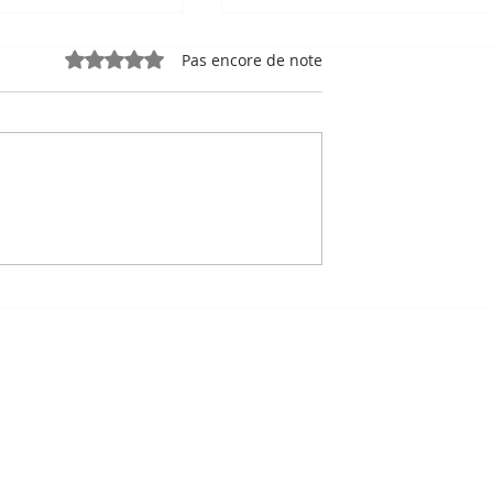
Noté 0 étoile sur 5.
Pas encore de note
e, sport-roi à
Bou Meng : le peintre qu
 Stade
a survécu en dessinant 
 de Phnom
visage de ses bourreaux
Un des sept survivants 
Tuol Sleng