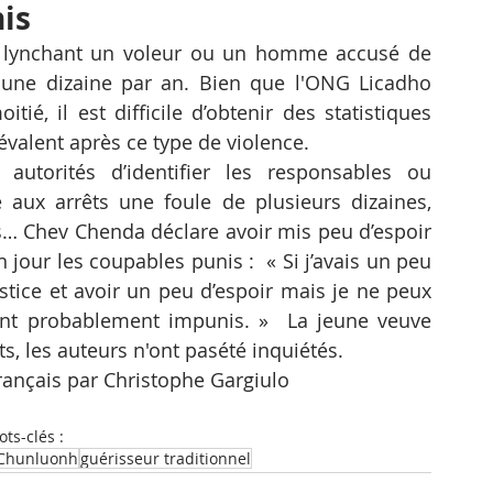
is
e lynchant un voleur ou un homme accusé de 
à une dizaine par an. Bien que l'ONG Licadho 
é, il est difficile d’obtenir des statistiques 
révalent après ce type de violence. 
 autorités d’identifier les responsables ou 
re aux arrêts une foule de plusieurs dizaines, 
s… Chev Chenda déclare avoir mis peu d’espoir 
n jour les coupables punis :  « Si j’avais un peu 
ustice et avoir un peu d’espoir mais je ne peux 
nt probablement impunis. »  La jeune veuve 
its, les auteurs n'ont pasété inquiétés.
rançais par Christophe Gargiulo
ts-clés :
 Chunluonh
guérisseur traditionnel