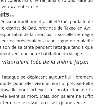
t en colère, mais ne l’ai jamais su quoi dire ou 
 voix » ajoute-t-elle.
aits…
sseur traditionnel, avait été tué  par la foule 
e district de Bati, province de Takeo en Avril 
esponsable de la mort par « sorcellerie/magie 
ment ne présentaient aucun signe de maladie 
aison de sa tante pendant l’attaque tandis que 
ent vers une autre habitation du village. 
 ils m’auraient tuée de la même façon 
l’attaque se déplacent aujourd’hui librement 
uitté pour aller vivre ailleurs », précise-t-elle 
ravaille pour achever la construction de la 
ée avant sa mort. Mais, son salaire ne suffit 
 terminer le travail, précise la jeune veuve.