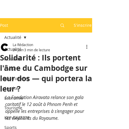
Post
S'inscrire
Actualité
La Rédaction
Actualité
24 juin
3 min de lecture
Solidarité : Ils portent
Actualité
l'âme du Cambodge sur
Culture
leur dos — qui portera la
Gastronomie
leur ?
Société
La Fondation Airavata relance son gala 
Economie
caritatif le 12 août à Phnom Penh et 
Tourisme
appelle les entreprises à s'engager pour 
KEP GAZETTE
les éléphants du Royaume.
Sports