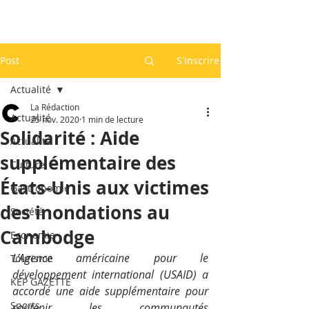
Post
S'inscrire
Actualité
La Rédaction
Actualité
25 nov. 2020
1 min de lecture
Solidarité : Aide
Actualité
supplémentaire des
Culture
États-Unis aux victimes
Gastronomie
des inondations au
Société
Cambodge
Economie
L’Agence américaine pour le 
Tourisme
développement international (USAID) a 
KEP GAZETTE
accordé une aide supplémentaire pour 
Sports
soutenir les communautés 