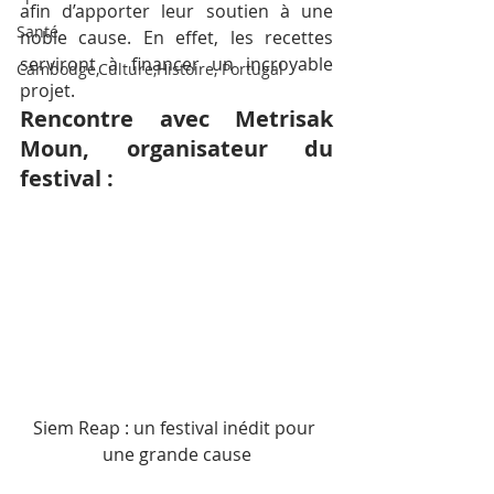
afin d’apporter leur soutien à une 
Santé
noble cause. En effet, les recettes 
serviront à financer un incroyable 
Cambodge,Culture,Histoire, Portugal
projet.
Rencontre avec Metrisak 
Moun, organisateur du 
festival :
Siem Reap : un festival inédit pour 
une grande cause