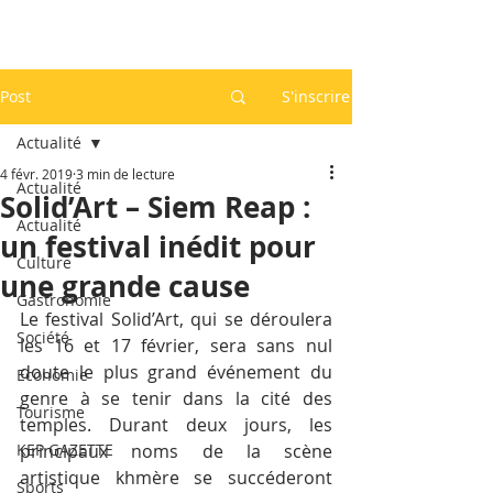
Post
S'inscrire
Actualité
4 févr. 2019
3 min de lecture
Actualité
Solid’Art – Siem Reap :
Actualité
un festival inédit pour
Culture
une grande cause
Gastronomie
Le festival Solid’Art, qui se déroulera 
Société
les 16 et 17 février, sera sans nul 
doute le plus grand événement du 
Economie
genre à se tenir dans la cité des 
Tourisme
temples. Durant deux jours, les 
KEP GAZETTE
principaux noms de la scène 
artistique khmère se succéderont 
Sports