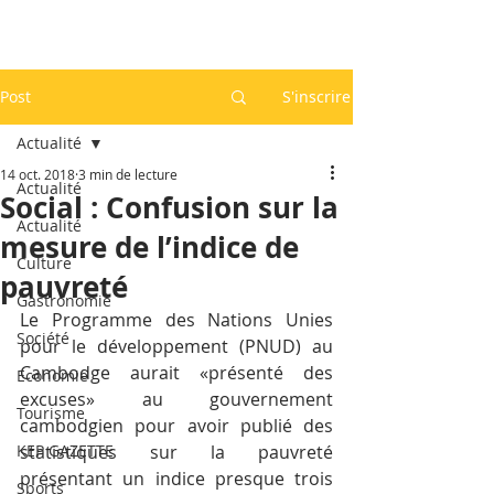
Post
S'inscrire
Actualité
14 oct. 2018
3 min de lecture
Actualité
Social : Confusion sur la
Actualité
mesure de l’indice de
Culture
pauvreté
Gastronomie
Le Programme des Nations Unies 
Société
pour le développement (PNUD) au 
Cambodge aurait «présenté des 
Economie
excuses» au gouvernement 
Tourisme
cambodgien pour avoir publié des 
KEP GAZETTE
statistiques sur la pauvreté 
présentant un indice presque trois 
Sports