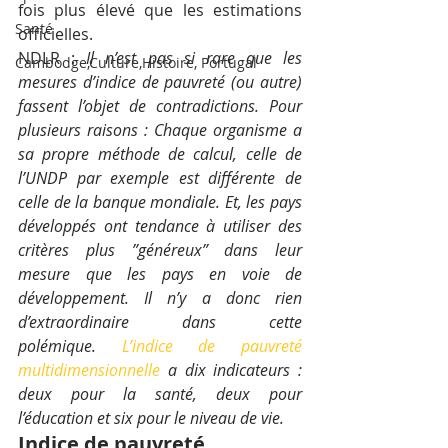
fois plus élevé que les estimations 
Santé
officielles.
NDLR : 
Il n’est pas si rare que les 
Cambodge,Culture,Histoire, Portugal
mesures d’indice de pauvreté (ou autre) 
fassent l’objet de contradictions. Pour 
plusieurs raisons : Chaque organisme a 
sa propre méthode de calcul, celle de 
l’UNDP par exemple est différente de 
celle de la banque mondiale. Et, les pays 
développés ont tendance à utiliser des 
critères plus ”généreux” dans leur 
mesure que les pays en voie de 
développement. Il n’y a donc rien 
d’extraordinaire dans cette 
polémique. 
L’indice de pauvreté 
multidimensionnelle
 a dix indicateurs : 
deux pour la santé, deux pour 
l’éducation et six pour le niveau de vie.
Indice de pauvreté 