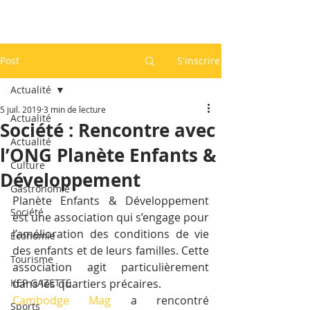
Post
S'inscrire
Actualité
5 juil. 2019
3 min de lecture
Actualité
Société : Rencontre avec
Actualité
l’ONG Planète Enfants &
Culture
Développement
Gastronomie
Planète Enfants & Développement 
Société
est une association qui s’engage pour 
l’amélioration des conditions de vie 
Economie
des enfants et de leurs familles. Cette 
Tourisme
association agit particulièrement 
KEP GAZETTE
dans les quartiers précaires.  
Cambodge Mag
 a rencontré 
Sports