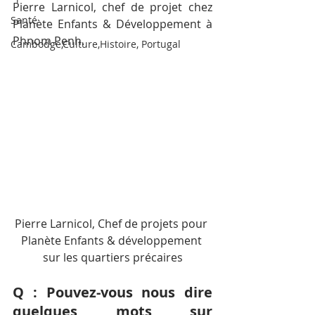
Pierre Larnicol, chef de projet chez 
Santé
Planète Enfants & Développement à 
Phnom Penh. 
Cambodge,Culture,Histoire, Portugal
Pierre Larnicol, Chef de projets pour 
Planète Enfants & développement 
sur les quartiers précaires
Q : Pouvez-vous nous dire 
quelques mots sur 