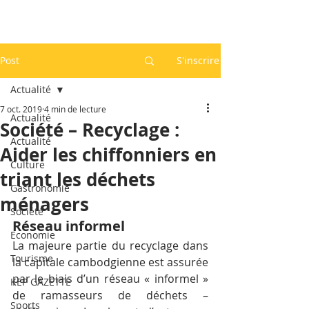
Post
S'inscrire
Actualité
7 oct. 2019
4 min de lecture
Actualité
Société – Recyclage :
Actualité
Aider les chiffonniers en
Culture
triant les déchets
Gastronomie
ménagers
Société
Réseau informel
Economie
La majeure partie du recyclage dans 
Tourisme
la capitale cambodgienne est assurée 
par le biais d’un réseau « informel » 
KEP GAZETTE
de ramasseurs de déchets – 
Sports