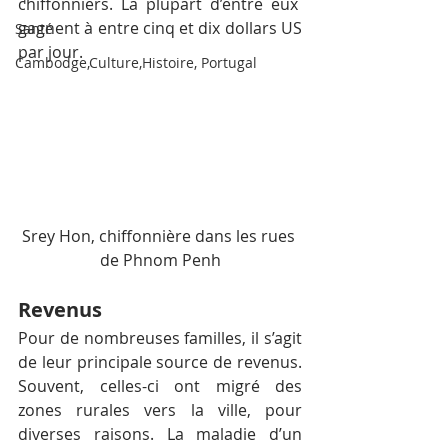
chiffonniers. La plupart d’entre eux  
gagnent à entre cinq et dix dollars US 
Santé
par jour.
Cambodge,Culture,Histoire, Portugal
Srey Hon, chiffonnière dans les rues 
de Phnom Penh
Revenus
Pour de nombreuses familles, il s’agit 
de leur principale source de revenus. 
Souvent, celles-ci ont migré des 
zones rurales vers la ville, pour 
diverses raisons. La maladie d’un 