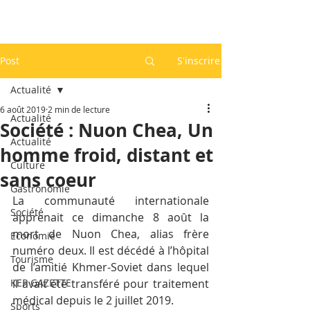
Post
S'inscrire
Actualité
6 août 2019
2 min de lecture
Actualité
Société : Nuon Chea, Un
Actualité
homme froid, distant et
Culture
sans coeur
Gastronomie
La communauté internationale 
Société
apprenait ce dimanche 8 août la 
mort de Nuon Chea, alias frère 
Economie
numéro deux. Il est décédé à l’hôpital 
Tourisme
de l’amitié Khmer-Soviet dans lequel 
KEP GAZETTE
il avait été transféré pour traitement 
médical depuis le 2 juillet 2019.
Sports