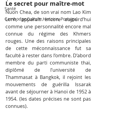
Le secret pour maître-mot
Santé
Nuon Chea, de son vrai nom Lao Kim 
Cambodge,Culture,Histoire, Portugal
Lorn, apparaît encore aujourd’hui 
comme une personnalité encore mal 
connue du régime des Khmers 
rouges. Une des raisons principales 
de cette méconnaissance fut sa 
faculté à rester dans l’ombre. D’abord 
membre du parti communiste thaï, 
diplômé de l’université de 
Thammasat à Bangkok, il rejoint les 
mouvements de guérilla Issarak 
avant de séjourner à Hanoï de 1952 à 
1954. (les dates précises ne sont pas 
connues).