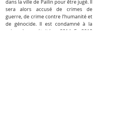
dans la ville de Pailin pour être jugé. Il 
sera alors accusé de crimes de 
guerre, de crime contre l’humanité et 
de génocide. Il est condamné à la 
prison à perpétuité en 2014. En 2018 
il est reconnu coupable de génocide 
à l’encontre des minorités 
vietnamiennes.
Mme Sou Soeurn déposant devant 
les Chambres extraordinaires des 
tribunaux cambodgiens dans l’affaire 