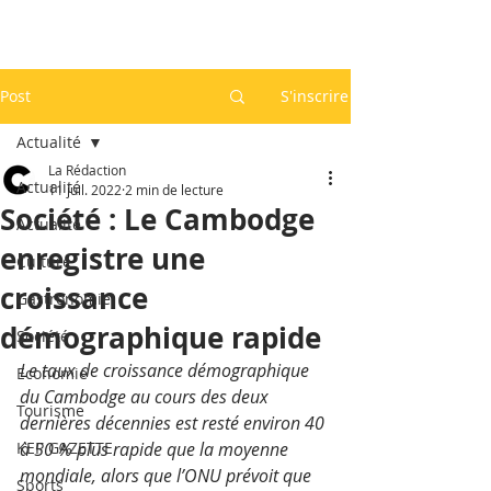
Post
S'inscrire
Actualité
La Rédaction
Actualité
11 juil. 2022
2 min de lecture
Société : Le Cambodge
Actualité
enregistre une
Culture
croissance
Gastronomie
démographique rapide
Société
Le taux de croissance démographique 
Economie
du Cambodge au cours des deux 
Tourisme
dernières décennies est resté environ 40 
KEP GAZETTE
à 50 % plus rapide que la moyenne 
mondiale, alors que l’ONU prévoit que 
Sports