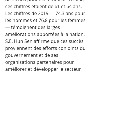
ces chiffres étaient de 61 et 64 ans. 
Les chiffres de 2019 — 74,3 ans pour 
les hommes et 76,8 pour les femmes 
— témoignent des larges 
améliorations apportées à la nation.
S.E. Hun Sen affirme que ces succès 
proviennent des efforts conjoints du 
gouvernement et de ses 
organisations partenaires pour 
améliorer et développer le secteur 
de la santé publique. En outre, le 
Cambodge a une population unique, 
puisque 36 % de la population est en 
âge de procréer, c’est-à-dire âgée de 
20 à 36 ans.
Il conclut que les problèmes liés à 
une population aussi élevée 
devraient être traités par 