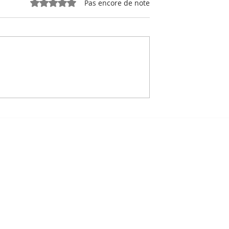
Noté 0 étoile sur 5.
Pas encore de note
e, sport-roi à
Bou Meng : le peintre qu
 Stade
a survécu en dessinant 
 de Phnom
visage de ses bourreaux
Un des sept survivants 
Tuol Sleng