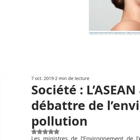
7 oct. 2019
2 min de lecture
Société : L’ASEAN
débattre de l’env
pollution
Noté NaN étoiles sur 5.
Les ministres de l’Environnement de l’A