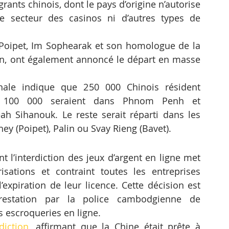
ants chinois, dont le pays d’origine n’autorise 
le secteur des casinos ni d’autres types de 
Poipet, Im Sophearak et son homologue de la 
n, ont également annoncé le départ en masse 
nale indique que 250 000 Chinois résident 
n 100 000 seraient dans Phnom Penh et 
h Sihanouk. Le reste serait réparti dans les 
ey (Poipet), Palin ou Svay Rieng (Bavet).
t l’interdiction des jeux d’argent en ligne met 
sations et contraint toutes les entreprises 
expiration de leur licence. Cette décision est 
rrestation par la police cambodgienne de 
s escroqueries en ligne.
diction
, affirmant que la Chine était prête à 