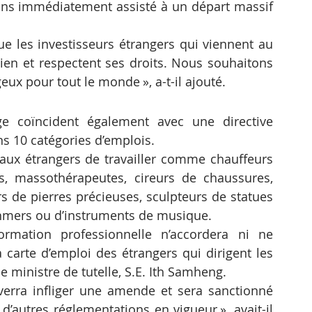
ns immédiatement assisté à un départ massif 
ue les investisseurs étrangers qui viennent au 
n et respectent ses droits. Nous souhaitons 
x pour tout le monde », a-t-il ajouté.
Ces départs des Chinois du Cambodge coïncident également avec une directive 
ans 10 catégories d’emplois.
 aux étrangers de travailler comme chauffeurs 
, massothérapeutes, cireurs de chaussures, 
urs de pierres précieuses, sculpteurs de statues 
khmers ou d’instruments de musique.
rmation professionnelle n’accordera ni ne 
 carte d’emploi des étrangers qui dirigent les 
e ministre de tutelle, S.E. Ith Samheng.
 verra infliger une amende et sera sanctionné 
d’autres réglementations en vigueur », avait-il 