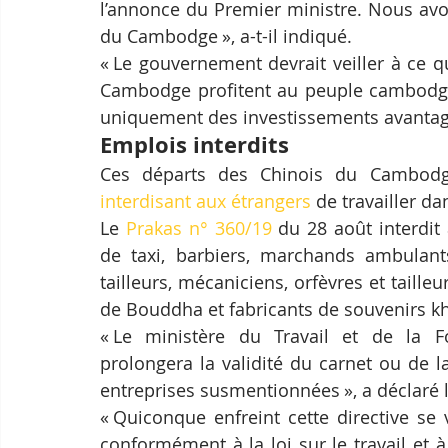
l’annonce du Premier ministre. Nous avo
du Cambodge », a-t-il indiqué.
« Le gouvernement devrait veiller à ce q
Cambodge profitent au peuple cambodgie
uniquement des investissements avantageu
Emplois interdits
interdisant aux étrangers
 de travailler d
Le 
Prakas n° 360/19
 du 28 août interdit
de taxi, barbiers, marchands ambulants
tailleurs, mécaniciens, orfèvres et taille
de Bouddha et fabricants de souvenirs 
« Le ministère du Travail et de la Fo
prolongera la validité du carnet ou de la
entreprises susmentionnées », a déclaré l
« Quiconque enfreint cette directive se
conformément à la loi sur le travail et à 