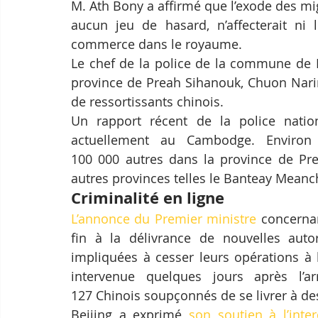
M. Ath Bony a affirmé que l’exode des migr
aucun jeu de hasard, n’affecterait ni 
commerce dans le royaume.
Le chef de la police de la commune de 
province de Preah Sihanouk, Chuon Nari
de ressortissants chinois.
Un rapport récent de la police natio
actuellement au Cambodge. Enviro
100 000 autres dans la province de Prea
autres provinces telles le Banteay Meanch
Criminalité en ligne
L’annonce du Premier ministre
 concernan
fin à la délivrance de nouvelles autori
impliquées à cesser leurs opérations à l’
intervenue quelques jours après l’a
127 Chinois soupçonnés de se livrer à de
Beijing a exprimé 
son soutien à l’inter