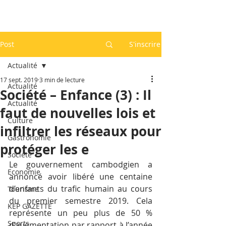
Post
S'inscrire
Actualité
17 sept. 2019
3 min de lecture
Actualité
Société – Enfance (3) : Il
Actualité
faut de nouvelles lois et
Culture
infiltrer les réseaux pour
Gastronomie
protéger les e
Société
Le gouvernement cambodgien a 
Economie
annoncé avoir libéré une centaine 
d’enfants du trafic humain au cours 
Tourisme
du premier semestre 2019. Cela 
KEP GAZETTE
représente un peu plus de 50 % 
Sports
d’augmentation par rapport à l’année 