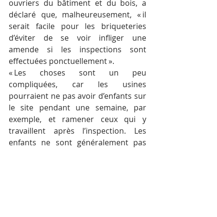
ouvriers du bâtiment et du bois, a 
déclaré que, malheureusement, « il 
serait facile pour les briqueteries 
d’éviter de se voir infliger une 
amende si les inspections sont 
effectuées ponctuellement ».
« Les choses sont un peu 
compliquées, car les usines 
pourraient ne pas avoir d’enfants sur 
le site pendant une semaine, par 
exemple, et ramener ceux qui y 
travaillent après l’inspection. Les 
enfants ne sont généralement pas 
employés directement par les 
propriétaires d’usine, mais ils aident 
— volontairement ou non — leurs 
parents au lieu d’aller à l’école », 
explique-t-il.
Tolérance zéro