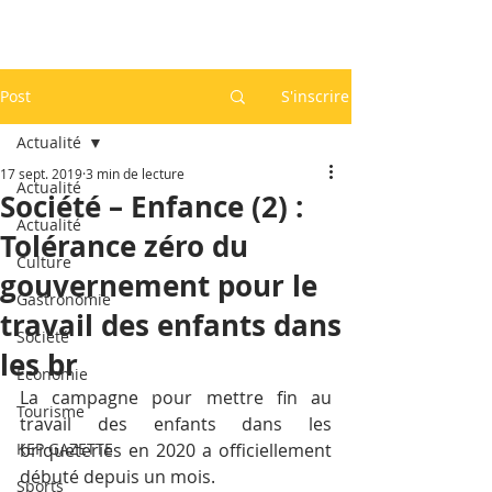
Post
S'inscrire
Actualité
17 sept. 2019
3 min de lecture
Actualité
Société – Enfance (2) :
Actualité
Tolérance zéro du
Culture
gouvernement pour le
Gastronomie
travail des enfants dans
Société
les br
Economie
La campagne pour mettre fin au 
Tourisme
travail des enfants dans les 
KEP GAZETTE
briqueteries en 2020 a officiellement 
débuté depuis un mois.
Sports