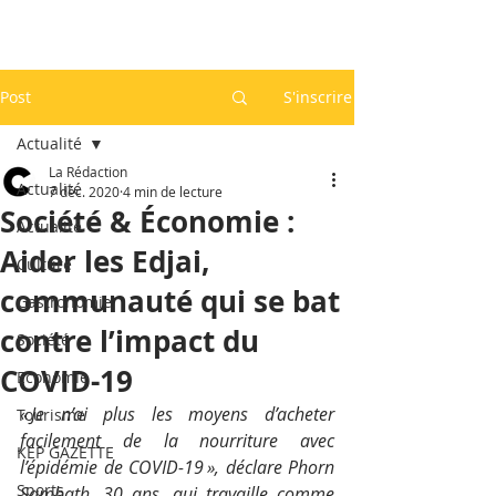
Post
S'inscrire
Actualité
La Rédaction
Actualité
7 déc. 2020
4 min de lecture
Société & Économie :
Actualité
Aider les Edjai,
Culture
communauté qui se bat
Gastronomie
contre l’impact du
Société
COVID-19
Economie
« Je n’ai plus les moyens d’acheter 
Tourisme
facilement de la nourriture avec 
KEP GAZETTE
l’épidémie de COVID-19 », déclare Phorn 
Sports
Sambath, 30 ans, qui travaille comme 