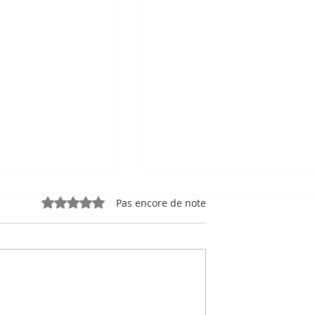
Noté 0 étoile sur 5.
Pas encore de note
e, sport-roi à
Bou Meng : le peintre qu