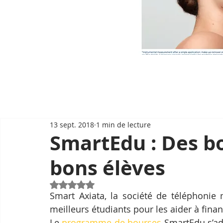
13 sept. 2018
1 min de lecture
SmartEdu : Des b
bons élèves
Noté NaN étoiles sur 5.
Smart Axiata, la société de téléphonie 
meilleurs étudiants pour les aider à finan
Le 
programme de bourses
 SmartEdu s’ad