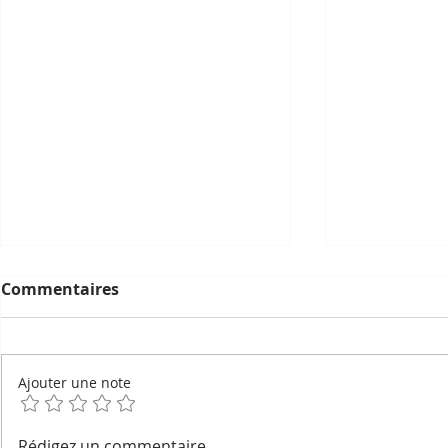
Commentaires
Ajouter une note
Geckos devins, esprits du
La pétanqu
Rédigez un commentaire...