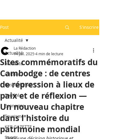
Post
S'inscrire
Actualité
La Rédaction
Actualité
14 juil. 2025
4 min de lecture
Sites commémoratifs du
Actualité
Cambodge : de centres
Culture
de répression à lieux de
Gastronomie
paix et de réflexion —
Société
Un nouveau chapitre
Economie
dans l'histoire du
Tourisme
patrimoine mondial
KEP GAZETTE
Sports
Dans une décision historique et 