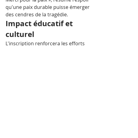
qu'une paix durable puisse émerger 
des cendres de la tragédie.
Impact éducatif et 
culturel
L'inscription renforcera les efforts 
visant à améliorer les programmes 
éducatifs et les activités 
commémoratives sur ces sites. Elle 
encouragera la recherche 
universitaire, les échanges culturels 
et la coopération internationale afin 
d'approfondir la compréhension de 
la prévention du génocide, des 
droits de l'homme et des processus 
de réconciliation.
En préservant ces sites, le 
Cambodge honore non seulement 