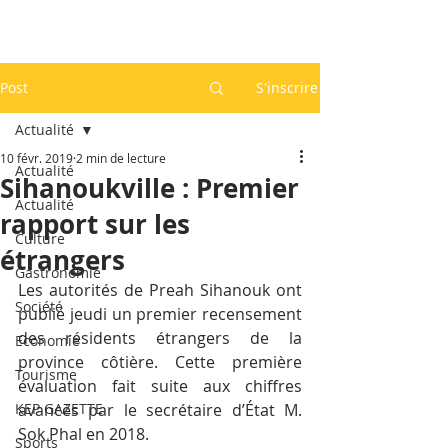
Post
S'inscrire
Actualité
10 févr. 2019
2 min de lecture
Actualité
Sihanoukville : Premier
Actualité
rapport sur les
Culture
étrangers
Gastronomie
Les autorités de Preah Sihanouk ont 
Société
publié jeudi un premier recensement 
des résidents étrangers de la 
Economie
province côtière. Cette première 
Tourisme
évaluation fait suite aux chiffres 
KEP GAZETTE
avancés par le secrétaire d’État M. 
Sok Phal en 2018.
Sports