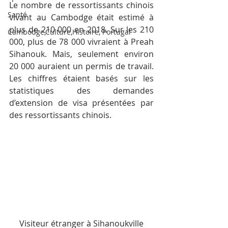
Le nombre de ressortissants chinois 
Santé
vivant au Cambodge était estimé à 
plus de 210 000 en 2018. Sur les 210 
Cambodge,Culture,Histoire, Portugal
000, plus de 78 000 vivraient à Preah 
Sihanouk. Mais, seulement environ 
20 000 auraient un permis de travail. 
Les chiffres étaient basés sur les 
statistiques des demandes 
d’extension de visa présentées par 
des ressortissants chinois.
Visiteur étranger à Sihanoukville