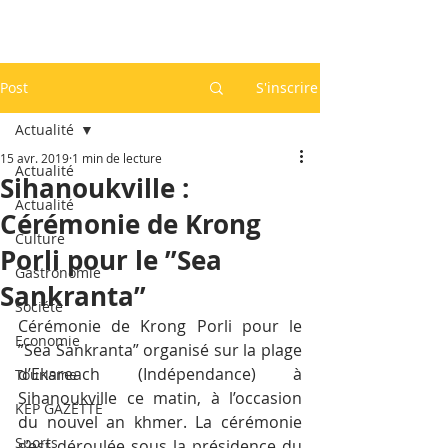
Post
S'inscrire
Actualité
15 avr. 2019
1 min de lecture
Actualité
Sihanoukville :
Actualité
Cérémonie de Krong
Culture
Porli pour le ”Sea
Gastronomie
Sankranta”
Société
Cérémonie de Krong Porli pour le 
Economie
”Sea Sankranta” organisé sur la plage 
d’Ekareach (Indépendance) à 
Tourisme
Sihanoukville ce matin, à l’occasion 
KEP GAZETTE
du nouvel an khmer. La cérémonie 
Sports
s’est déroulée sous la présidence du 