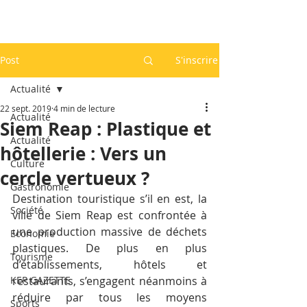
Post
S'inscrire
Actualité
22 sept. 2019
4 min de lecture
Actualité
Siem Reap : Plastique et
Actualité
hôtellerie : Vers un
Culture
cercle vertueux ?
Gastronomie
Destination touristique s’il en est, la 
Société
ville de Siem Reap est confrontée à 
une production massive de déchets 
Economie
plastiques. De plus en plus 
Tourisme
d’établissements, hôtels et 
KEP GAZETTE
restaurants, s’engagent néanmoins à 
réduire par tous les moyens 
Sports