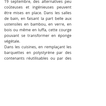
19 septembre, des alternatives peu 
coûteuses et ingénieuses peuvent 
être mises en place. Dans les salles 
de bain, en faisant la part belle aux 
ustensiles en bambou, en verre, en 
bois ou même en luffa, cette courge 
pouvant se transformer en éponge 
végétale.
Dans les cuisines, en remplaçant les 
barquettes en polystyrène par des 
contenants réutilisables ou par des 
feuilles de bananier. La longue liste 
des solutions disponibles démontre 
qu’il est possible, pour un 
établissement, de s’inscrire sans trop 
de difficultés dans une démarche 
écoresponsable. Plusieurs ONG 
s’occupent quant à elles de former le 
personnel en élaborant ateliers 