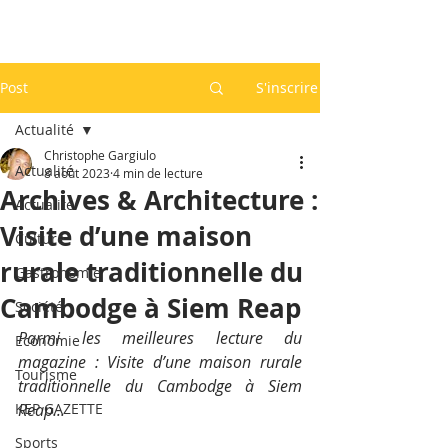
Post
S'inscrire
Actualité
Christophe Gargiulo
Actualité
8 août 2023
4 min de lecture
Archives & Architecture :
Actualité
Visite d’une maison
Culture
rurale traditionnelle du
Gastronomie
Cambodge à Siem Reap
Société
Parmi les meilleures lecture du 
Economie
magazine : Visite d’une maison rurale 
Tourisme
traditionnelle du Cambodge à Siem 
KEP GAZETTE
Reap...
Sports