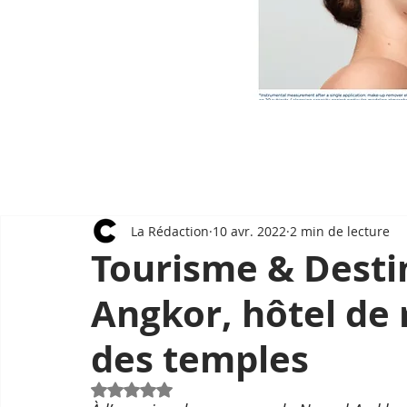
La Rédaction
10 avr. 2022
2 min de lecture
Tourisme & Desti
Angkor, hôtel de 
des temples
Noté NaN étoiles sur 5.