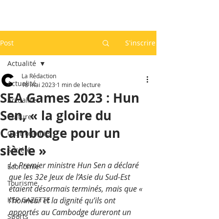
Post
S'inscrire
Actualité
La Rédaction
Actualité
18 mai 2023
1 min de lecture
SEA Games 2023 : Hun
Actualité
Sen, « la gloire du
Culture
Cambodge pour un
Gastronomie
siècle »
Société
Le Premier ministre Hun Sen a déclaré 
Economie
que les 32e Jeux de l’Asie du Sud-Est 
Tourisme
étaient désormais terminés, mais que « 
KEP GAZETTE
l’honneur et la dignité qu’ils ont 
apportés au Cambodge dureront un 
Sports