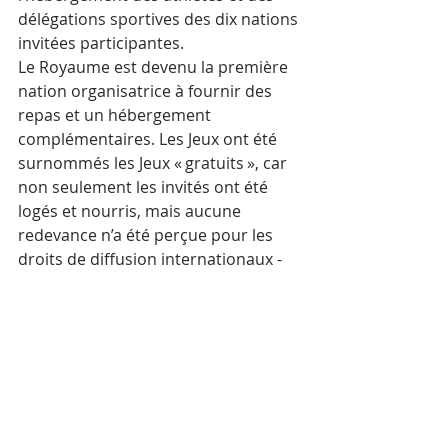
délégations sportives des dix nations 
invitées participantes.
Le Royaume est devenu la première 
nation organisatrice à fournir des 
repas et un hébergement 
complémentaires. Les Jeux ont été 
surnommés les Jeux « gratuits », car 
non seulement les invités ont été 
logés et nourris, mais aucune 
redevance n’a été perçue pour les 
droits de diffusion internationaux - 
une autre première - et l’entrée à 
tous les événements était gratuite.
Mots-clés :
Cambodge
Actualité
Sports
SEA Games 2023