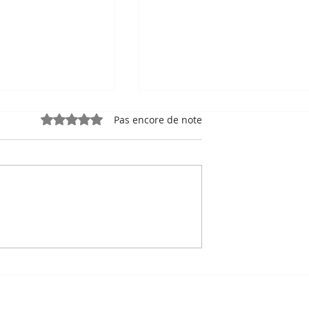
Noté 0 étoile sur 5.
Pas encore de note
e, sport-roi à
Bou Meng : le peintre qu
 Stade
a survécu en dessinant 
 de Phnom
visage de ses bourreaux
Un des sept survivants 
Tuol Sleng