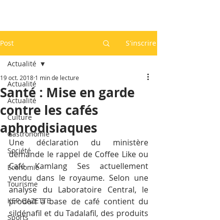
Post
S'inscrire
Actualité
19 oct. 2018
1 min de lecture
Actualité
Santé : Mise en garde
Actualité
contre les cafés
Culture
aphrodisiaques
Gastronomie
Une déclaration du ministère 
Société
demande le rappel de Coffee Like ou 
Café Kamlang Ses actuellement 
Economie
vendu dans le royaume. Selon une 
Tourisme
analyse du Laboratoire Central, le 
KEP GAZETTE
produit à base de café contient du 
sildénafil et du Tadalafil, des produits 
Sports