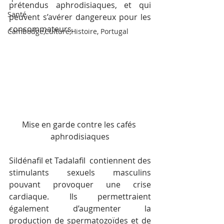
prétendus aphrodisiaques, et qui 
Santé
peuvent s’avérer dangereux pour les 
consommateurs.
Cambodge,Culture,Histoire, Portugal
Mise en garde contre les cafés 
aphrodisiaques
Sildénafil et Tadalafil  contiennent des 
stimulants sexuels masculins 
pouvant provoquer une crise 
cardiaque. Ils permettraient 
également d’augmenter la 
production de spermatozoïdes et de 