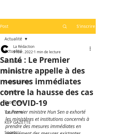
Post
S'inscrire
Actualité
La Rédaction
Actualité
9 févr. 2022
1 min de lecture
Santé : Le Premier
Actualité
ministre appelle à des
Culture
mesures immédiates
Gastronomie
contre la hausse des cas
Société
de COVID-19
Economie
Le Premier ministre Hun Sen a exhorté 
Tourisme
les ministères et institutions concernés à 
KEP GAZETTE
prendre des mesures immédiates en 
Sports
complément des mesures existantes 