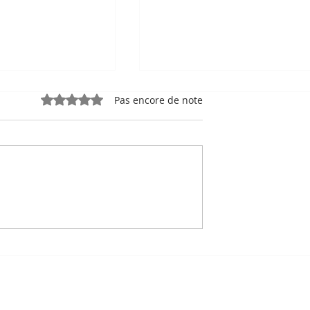
Noté 0 étoile sur 5.
Pas encore de note
e, sport-roi à
Bou Meng : le peintre qu
 Stade
a survécu en dessinant 
 de Phnom
visage de ses bourreaux
Un des sept survivants 
Tuol Sleng