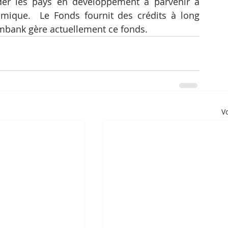
er les pays en développement à parvenir à 
onomique.  Le Fonds fournit des crédits à long 
ximbank gère actuellement ce fonds.
Vo