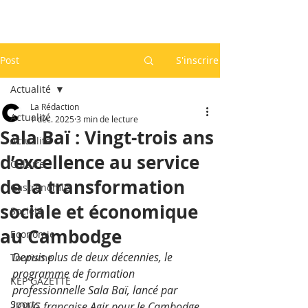
Post
S'inscrire
Actualité
La Rédaction
Actualité
1 déc. 2025
3 min de lecture
Sala Baï : Vingt-trois ans
Actualité
d’excellence au service
Culture
de la transformation
Gastronomie
sociale et économique
Société
au Cambodge
Economie
Depuis plus de deux décennies, le 
Tourisme
programme de formation 
KEP GAZETTE
professionnelle Sala Baï, lancé par 
Sports
l'ONG française Agir pour le Cambodge 