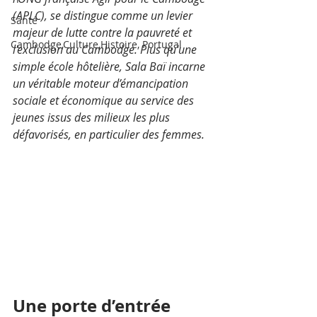
(APLC), se distingue comme un levier 
Santé
majeur de lutte contre la pauvreté et 
Cambodge,Culture,Histoire, Portugal
l'exclusion au Cambodge. Plus qu'une 
simple école hôtelière, Sala Baï incarne 
un véritable moteur d’émancipation 
sociale et économique au service des 
jeunes issus des milieux les plus 
défavorisés, en particulier des femmes.
Une porte d’entrée 