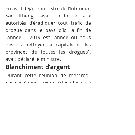
En avril déjà, le ministre de l’Intérieur, 
Sar Kheng, avait ordonné aux 
autorités d’éradiquer tout trafic de 
drogue dans le pays d’ici la fin de 
l’année.  “2019 est l’année où nous 
devons nettoyer la capitale et les 
provinces de toutes les drogues”, 
avait déclaré le ministre.
Blanchiment d’argent
Durant cette réunion de mercredi, 
S.E. Sar Kheng a exhorté les officiels à 
lutter contre le blanchiment d’argent. 
Il a rappelé que le royaume figure sur 
la liste grise du Groupe d’action 
financière (GAFI). « Le Cambodge 
figure sur cette liste grise et, si aucun 
effort n’est fait, nous serons sur la 
liste noire. le blanchiment profite 