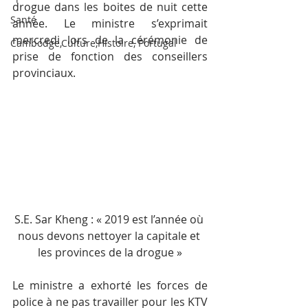
drogue dans les boites de nuit cette 
Santé
année. Le ministre s’exprimait 
mercredi lors de la cérémonie de 
Cambodge,Culture,Histoire, Portugal
prise de fonction des conseillers 
provinciaux.
S.E. Sar Kheng : « 2019 est l’année où 
nous devons nettoyer la capitale et 
les provinces de la drogue »
Le ministre a exhorté les forces de 
police à ne pas travailler pour les KTV 