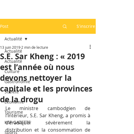
Post
S'inscrire
Actualité
13 juin 2019
2 min de lecture
Actualité
S.E. Sar Kheng : « 2019
Actualité
est l’année où nous
Culture
devons nettoyer la
Gastronomie
capitale et les provinces
Société
de la drogu
Economie
Le ministre cambodgien de 
Tourisme
l’Intérieur, S.E. Sar Kheng, a promis à 
KEP GAZETTE
d’éradiquer sévèrement la 
distribution et la consommation de 
Sports