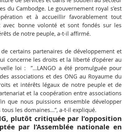
iture de services et dans le soutien au secteur 
es du Cambodge. Le gouvernement royal s’est 
ération et à accueillir favorablement tout 
 avec bonne volonté et sont fondés sur les 
rêts de notre peuple, a-t-il affirmé.
ns de certains partenaires de développement et 
ui concerne les droits et la liberté d’opérer au 
uvelle loi :  ”…LANGO a été promulguée pour 
er des associations et des ONG au Royaume du 
oits et intérêts légaux de notre peuple et de 
artenariat et la coopération entre associations 
fin que nous puissions ensemble développer 
 tous les domaines…”, a-t-il expliqué.
G, plutôt critiquée par l’opposition 
optée par l’Assemblée nationale en 