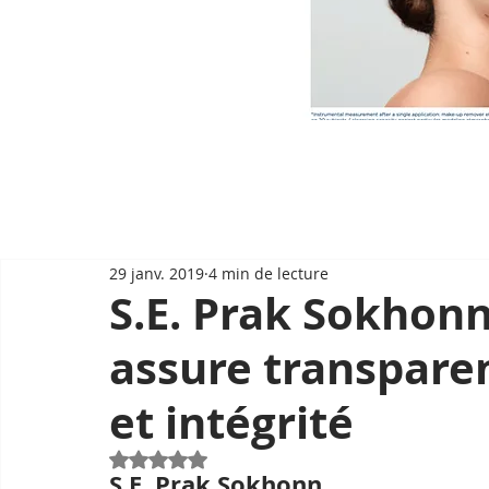
29 janv. 2019
4 min de lecture
S.E. Prak Sokhonn 
assure transparen
et intégrité
Noté NaN étoiles sur 5.
S.E. Prak Sokhonn