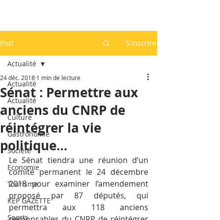
Post
S'inscrire
Actualité
24 déc. 2018
1 min de lecture
Actualité
Sénat : Permettre aux
Actualité
anciens du CNRP de
Culture
réintégrer la vie
Gastronomie
politique…
Société
Le Sénat tiendra une réunion d’un 
Economie
comité permanent le 24 décembre 
2018 pour examiner l’amendement 
Tourisme
proposé par 87 députés, qui 
KEP GAZETTE
permettra aux 118 anciens 
Sports
responsables du CNRP de réintégrer 