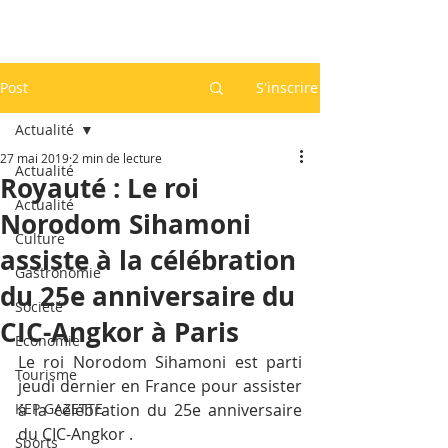
Post
S'inscrire
Actualité
27 mai 2019
2 min de lecture
Actualité
Royauté : Le roi
Actualité
Norodom Sihamoni
Culture
assiste à la célébration
Gastronomie
du 25e anniversaire du
Société
CIC-Angkor à Paris
Economie
Le roi Norodom Sihamoni est parti 
Tourisme
jeudi dernier en France pour assister 
KEP GAZETTE
à la célébration du 25e anniversaire 
du CIC-Angkor .
Sports