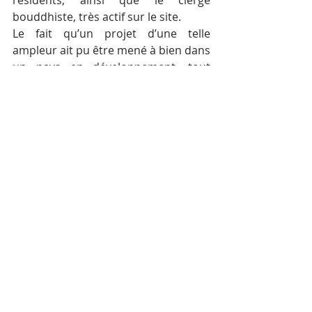
résidents, ainsi que le clergé 
bouddhiste, très actif sur le site.
Le fait qu’un projet d’une telle 
ampleur ait pu être mené à bien dans 
un pays en développement, tout 
juste sorti de plus de deux décennies 
de conflit en 1992, atteste du 
potentiel remarquable de la 
Convention du patrimoine mondial et 
de la solidarité internationale animée 
par l’UNESCO.