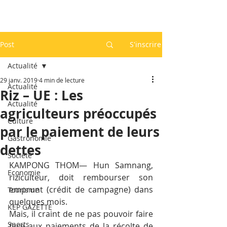
Post
S'inscrire
Actualité
29 janv. 2019
4 min de lecture
Actualité
Riz – UE : Les
Actualité
agriculteurs préoccupés
Culture
par le paiement de leurs
Gastronomie
dettes
Société
KAMPONG THOM— Hun Samnang, 
Economie
riziculteur, doit rembourser son 
emprunt (crédit de campagne) dans 
Tourisme
quelques mois.
KEP GAZETTE
Mais, il craint de ne pas pouvoir faire 
Sports
face aux paiements de la récolte de 