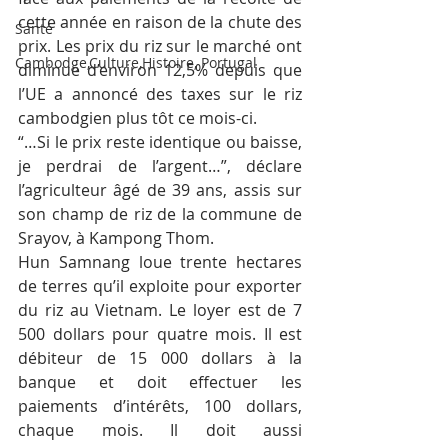
cette année en raison de la chute des 
Santé
prix. Les prix du riz sur le marché ont 
Cambodge,Culture,Histoire, Portugal
diminué d’environ 12,5% depuis que 
l’UE a annoncé des taxes sur le riz 
cambodgien plus tôt ce mois-ci.
“…Si le prix reste identique ou baisse, 
je perdrai de l’argent…”, déclare 
l’agriculteur âgé de 39 ans, assis sur 
son champ de riz de la commune de 
Srayov, à Kampong Thom.
Hun Samnang loue trente hectares 
de terres qu’il exploite pour exporter 
du riz au Vietnam. Le loyer est de 7 
500 dollars pour quatre mois. Il est 
débiteur de 15 000 dollars à la 
banque et doit effectuer les 
paiements d’intérêts, 100 dollars, 
chaque mois. Il doit aussi 