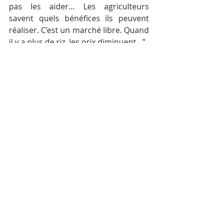
pas les aider… Les agriculteurs 
savent quels bénéfices ils peuvent 
réaliser. C’est un marché libre. Quand 
il y a plus de riz, les prix diminuent…”.
Srey Vuthy, le porte-parole du 
ministère de l’agriculture, déclare 
que le gouvernement ne peut 
intervenir directement pour aider les 
agriculteurs. ”…Notre pays n’a pas de 
politique de subvention…”.
Aide chinoise
Une semaine après la décision de 
l’UE, le Premier ministre Hun Sen a 
rencontré le président chinois Xi 
Jinping à Bejing. Ce dernier lui a 
garanti l’achat de 400 000 tonnes de 
riz cambodgien chaque année.
Le Cambodge a exporté quelque 630 