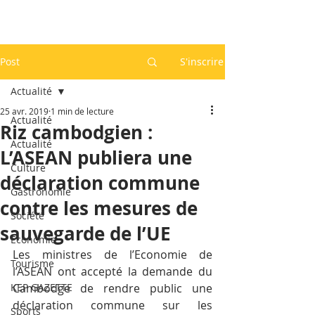
Post
S'inscrire
Actualité
25 avr. 2019
1 min de lecture
Actualité
Riz cambodgien :
Actualité
L’ASEAN publiera une
Culture
déclaration commune
Gastronomie
contre les mesures de
Société
sauvegarde de l’UE
Economie
Les ministres de l’Economie de 
Tourisme
l’ASEAN ont accepté la demande du 
KEP GAZETTE
Cambodge de rendre public une 
déclaration commune sur les 
Sports