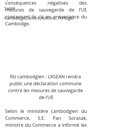
conséquences négatives des 
Santé
mesures de sauvegarde de l’UE 
concernant le riz en provenance du 
Cambodge,Culture,Histoire, Portugal
Cambodge.
Riz cambodgien : L’ASEAN rendra 
public une déclaration commune 
contre les mesures de sauvegarde 
de l’UE
Selon le ministère cambodgien du 
Commerce, S.E. Pan Sorasak, 
ministre du Commerce a informé les 