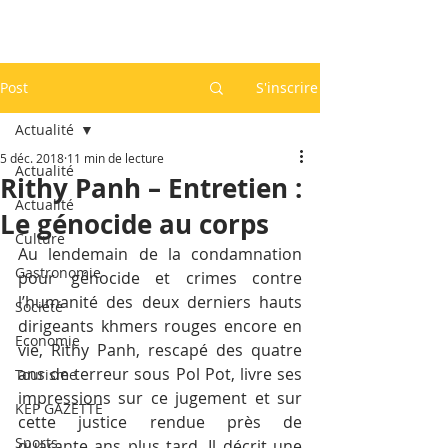
Post
S'inscrire
Actualité
5 déc. 2018
11 min de lecture
Actualité
Rithy Panh – Entretien :
Actualité
Le génocide au corps
Culture
Au lendemain de la condamnation 
Gastronomie
pour génocide et crimes contre 
l’humanité des deux derniers hauts 
Société
dirigeants khmers rouges encore en 
Economie
vie, Rithy Panh, rescapé des quatre 
ans de terreur sous Pol Pot, livre ses 
Tourisme
impressions sur ce jugement et sur 
KEP GAZETTE
cette justice rendue près de 
Sports
quarante ans plus tard. Il décrit une 