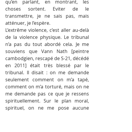
qu’en parlant, en montrant, les 
choses sortent. Eviter de le 
transmettre, je ne sais pas, mais 
atténuer, je l’espère.
L’extrême violence, c’est aller au-delà 
de la violence physique. Le tribunal 
n’a pas du tout abordé cela. Je me 
souviens que Vann Nath [peintre 
cambodgien, rescapé de S-21, décédé 
en 2011] était très blessé par le 
tribunal. Il disait : on me demande 
seulement comment on m’a tapé, 
comment on m’a torturé, mais on ne 
me demande pas ce que je ressens 
spirituellement. Sur le plan moral, 
spirituel, on ne me pose aucune 
question. Il me disait qu’il avait 
justement choisi de ne pas être 
partie civile pour pouvoir témoigner 