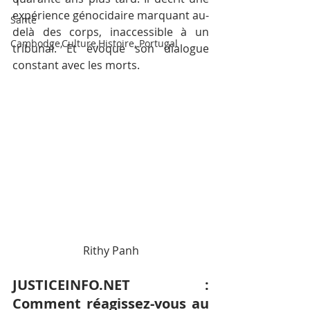
expérience génocidaire marquant au-
Santé
delà des corps, inaccessible à un 
Cambodge,Culture,Histoire, Portugal
tribunal. Et évoque son dialogue 
constant avec les morts.
Rithy Panh
JUSTICEINFO.NET : 
Comment réagissez-vous au 