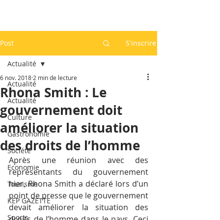
Post
S'inscrire
Actualité
6 nov. 2018
2 min de lecture
Actualité
Rhona Smith : Le
Actualité
gouvernement doit
Culture
améliorer la situation
Gastronomie
des droits de l’homme
Société
Après une réunion avec des 
Economie
représentants du gouvernement 
hier, Rhona Smith a déclaré lors d’un 
Tourisme
point de presse que le gouvernement 
KEP GAZETTE
devait améliorer la situation des 
Sports
droits de l’homme dans le pays. Ceci 