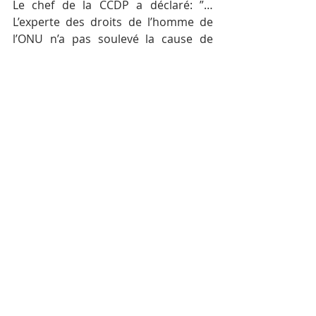
Le chef de la CCDP a déclaré: ”…
L’experte des droits de l’homme de 
l’ONU n’a pas soulevé la cause de 
Kem Sokha, mais je l’ai informée que 
le tribunal avait autorisé Kem Sokha 
à rester chez lui en raison de son 
problème de santé. Le fait qu’il 
reçoive des soins de sa famille est un 
élément important du respect des 
droits de l’homme…”
#ONU
Posts récents
Voir tout