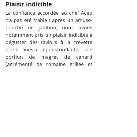
Plaisir indicible
La confiance accordée au chef Aceti 
n’a pas été trahie : après un amuse-
bouche de jambon, nous avons 
notamment pris un plaisir indicible à 
déguster des raviolis à la crevette 
d’une finesse époustouflante, une 
portion de magret de canard 
(agrémenté de romaine grillée et 
d’une fine purée), à la cuisson 
absolument sublime, et une 
généreuse assiettée de saumon pané 
à l’encre de seiche. Pendant que nous 
patientions entre deux plats, nous 
avons eu également l’occasion de 
goûter une portion de langue de 
bœuf longuement cuisinée, à la 
texture fondante, agrémentée d’un 