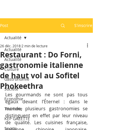
Post
S'inscrire
Actualité
26 déc. 2018
2 min de lecture
Actualité
Restaurant : Do Forni,
Actualité
gastronomie italienne
Culture
de haut vol au Sofitel
Gastronomie
Phokeethra
Société
Les gourmands ne sont pas tous 
Economie
égaux devant l’Éternel : dans le 
monde, plusieurs gastronomies se 
Tourisme
distinguent en effet par leur niveau 
KEP GAZETTE
de qualité. Les cuisines française, 
Sports
italienne, chinoise, japonaise, 