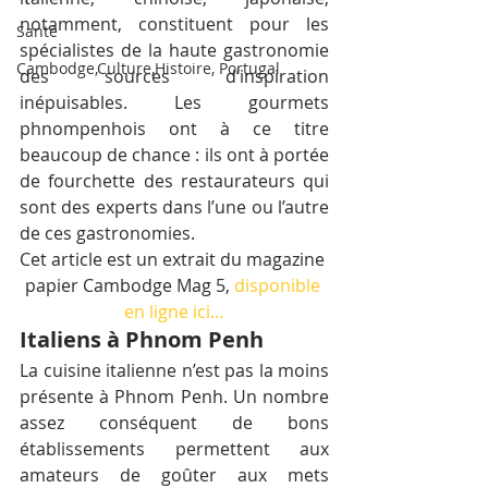
notamment, constituent pour les 
Santé
spécialistes de la haute gastronomie 
Cambodge,Culture,Histoire, Portugal
des sources d’inspiration 
inépuisables. Les gourmets 
phnompenhois ont à ce titre 
beaucoup de chance : ils ont à portée 
de fourchette des restaurateurs qui 
sont des experts dans l’une ou l’autre 
de ces gastronomies.
Cet article est un extrait du magazine 
papier Cambodge Mag 5, 
disponible 
en ligne ici…
Italiens à Phnom Penh
La cuisine italienne n’est pas la moins 
présente à Phnom Penh. Un nombre 
assez conséquent de bons 
établissements permettent aux 
amateurs de goûter aux mets 