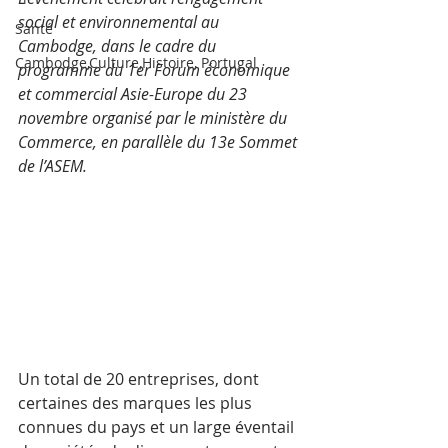
social et environnemental au 
Santé
Cambodge, dans le cadre du 
Cambodge,Culture,Histoire, Portugal
programme du 1er Forum économique 
et commercial Asie-Europe du 23 
novembre organisé par le ministère du 
Commerce, en parallèle du 13e Sommet 
de l’ASEM.
Un total de 20 entreprises, dont 
certaines des marques les plus 
connues du pays et un large éventail 