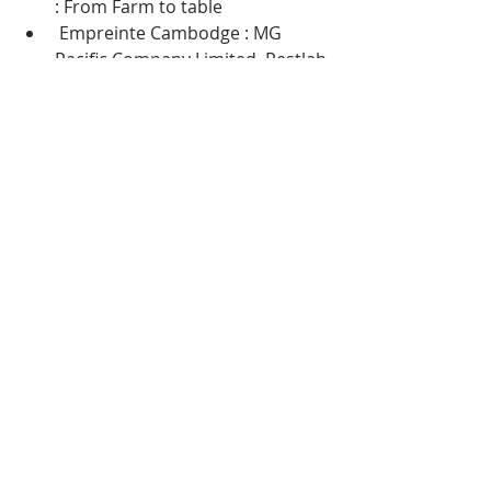
: From Farm to table
 Empreinte Cambodge : MG 
Pacific Company Limited, Pestlab 
Exterminator Cambodia et 
Phare, le cirque cambodgien — 
ល្ខោនសៀកកម្ពុជាហ្វារ
EuroCham Cambodge souhaite 
féliciter tous les nominés et les 
gagnants du concours CSR Awards 
2021 et remercie tout 
particulièrement tous les membres 
du jury pour avoir consacré du 
temps à l’examen des candidatures 
ainsi que les invités qui ont assisté à 
l’événement en présentiel et en ligne.
Mots-clés :
Société
Eurocham
Responsabilité Sociale de l'entreprise