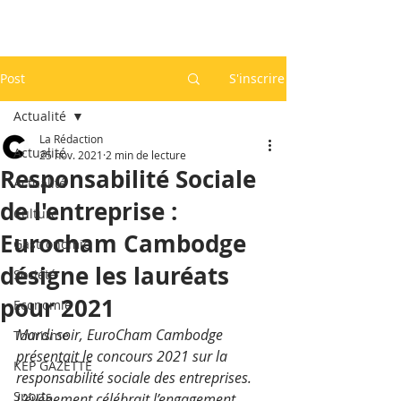
Post
S'inscrire
Actualité
La Rédaction
Actualité
25 nov. 2021
2 min de lecture
Responsabilité Sociale
Actualité
de l'entreprise :
Culture
Eurocham Cambodge
Gastronomie
désigne les lauréats
Société
pour 2021
Economie
Mardi soir, EuroCham Cambodge 
Tourisme
présentait le concours 2021 sur la 
KEP GAZETTE
responsabilité sociale des entreprises. 
Sports
L’événement célébrait l’engagement 